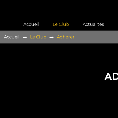
Accueil
Le Club
Actualités
Accueil
Le Club
Adhérer
Présentation
Histoire
Vie du club
A
Galeries
Adhérer