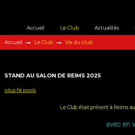
Accueil
Le Club
Actualités
Accueil
Le Club
Vie du club
Présentation
Histoire
Vie du club
STAND
AU
SALON
DE
REIMS
2025
Galeries
situs hk pools
Adhérer
Le Club était présent à Reims a
avec en 